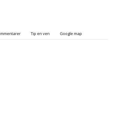
ommentarer
Tip en ven
Google map