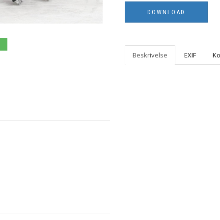
Beskrivelse
EXIF
K