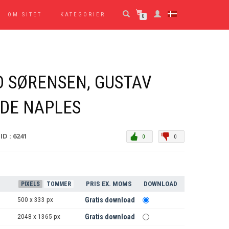
OM SITET
KATEGORIER
0
 SØRENSEN, GUSTAV
 DE NAPLES
ID : 6241
0
0
PRIS EX. MOMS
DOWNLOAD
PIXELS
TOMMER
500 x 333 px
Gratis download
2048 x 1365 px
Gratis download