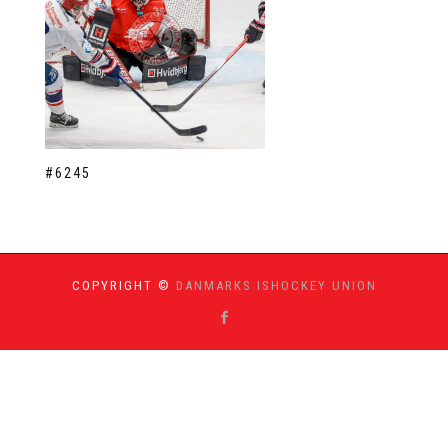
#6245
COPYRIGHT ©
DANMARKS ISHOCKEY UNION