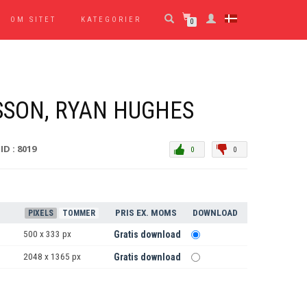
OM SITET
KATEGORIER
0
SSON, RYAN HUGHES
ID : 8019
0
0
PRIS EX. MOMS
DOWNLOAD
PIXELS
TOMMER
500 x 333 px
Gratis download
2048 x 1365 px
Gratis download