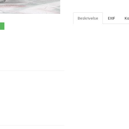
Beskrivelse
EXIF
K