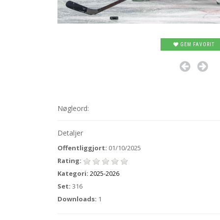
GEM FAVORIT
Nøgleord:
Detaljer
Offentliggjort:
01/10/2025
Rating:
Kategori:
2025-2026
Set:
316
Downloads:
1