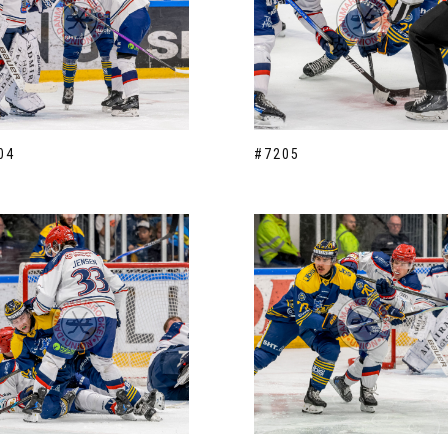
04
#7205