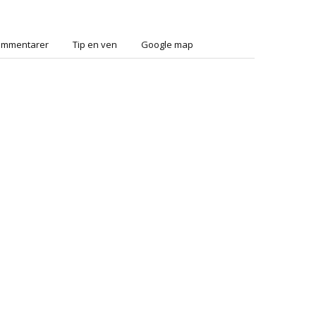
ommentarer
Tip en ven
Google map