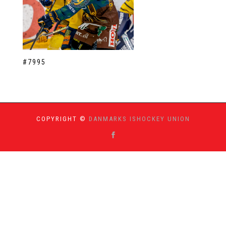
#7995
COPYRIGHT ©
DANMARKS ISHOCKEY UNION