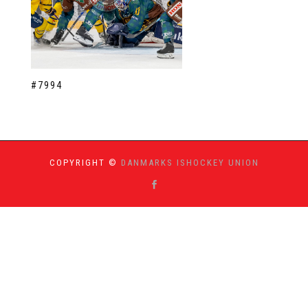
#7994
COPYRIGHT ©
DANMARKS ISHOCKEY UNION