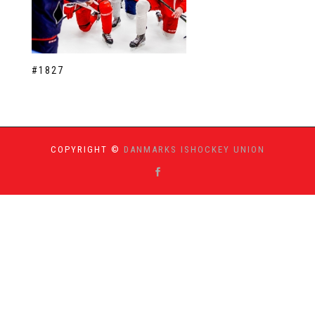
#1827
COPYRIGHT ©
DANMARKS ISHOCKEY UNION