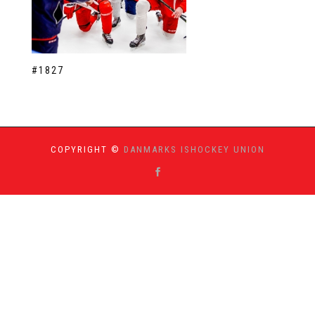
#1827
COPYRIGHT ©
DANMARKS ISHOCKEY UNION