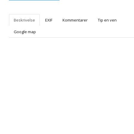
Beskrivelse
EXIF
Kommentarer
Tip en ven
Google map