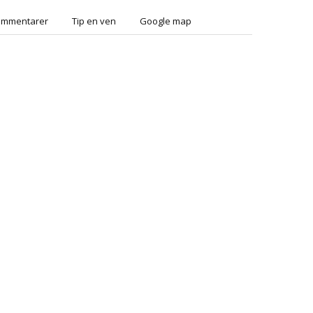
ommentarer
Tip en ven
Google map