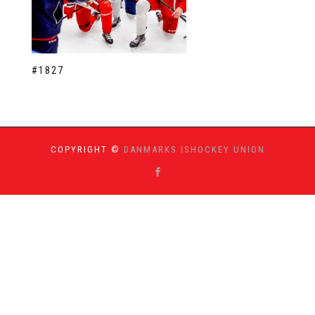
#1827
COPYRIGHT ©
DANMARKS ISHOCKEY UNION