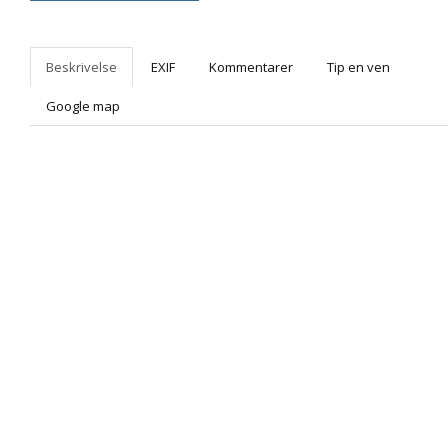
Beskrivelse
EXIF
Kommentarer
Tip en ven
Google map