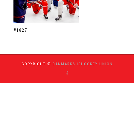
#1827
COPYRIGHT ©
DANMARKS ISHOCKEY UNION