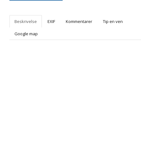
Beskrivelse
EXIF
Kommentarer
Tip en ven
Google map