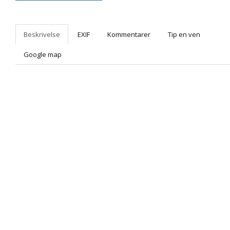
Beskrivelse
EXIF
Kommentarer
Tip en ven
Google map