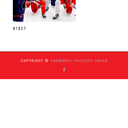
#1827
COPYRIGHT ©
DANMARKS ISHOCKEY UNION