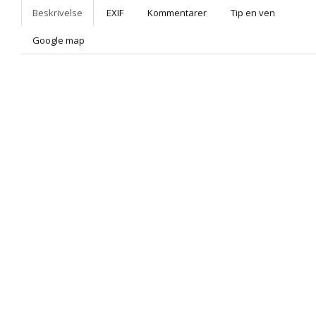
Beskrivelse
EXIF
Kommentarer
Tip en ven
Google map