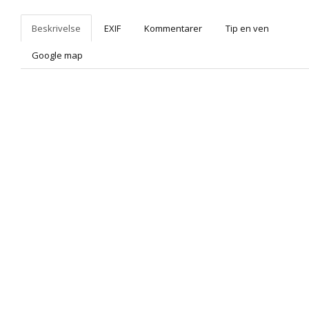
Beskrivelse
EXIF
Kommentarer
Tip en ven
Google map