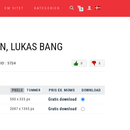
OM SITET
KATEGORIER
0
N, LUKAS BANG
ID : 5724
0
0
PRIS EX. MOMS
DOWNLOAD
PIXELS
TOMMER
500 x 333 px
Gratis download
2047 x 1365 px
Gratis download