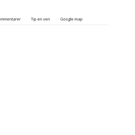
ommentarer
Tip en ven
Google map