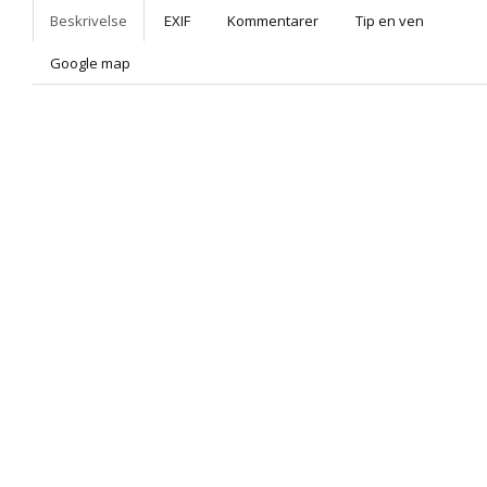
Beskrivelse
EXIF
Kommentarer
Tip en ven
Google map