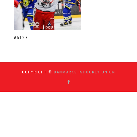
#5127
COPYRIGHT ©
DANMARKS ISHOCKEY UNION