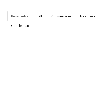
Beskrivelse
EXIF
Kommentarer
Tip en ven
Google map