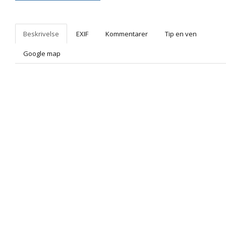
Beskrivelse
EXIF
Kommentarer
Tip en ven
Google map