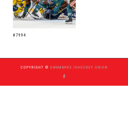
#7994
COPYRIGHT ©
DANMARKS ISHOCKEY UNION