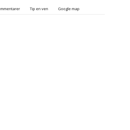
ommentarer
Tip en ven
Google map