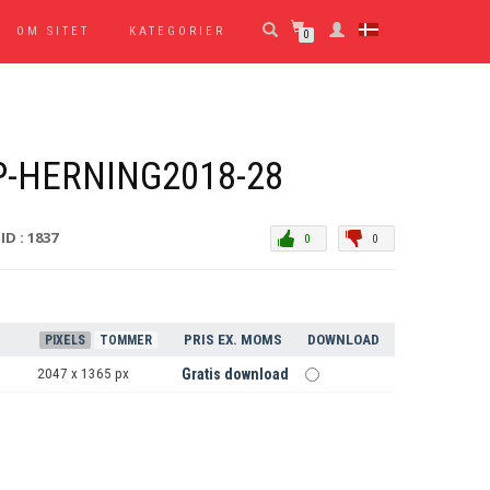
OM SITET
KATEGORIER
0
-HERNING2018-28
ID : 1837
0
0
PRIS EX. MOMS
DOWNLOAD
PIXELS
TOMMER
2047 x 1365 px
Gratis download