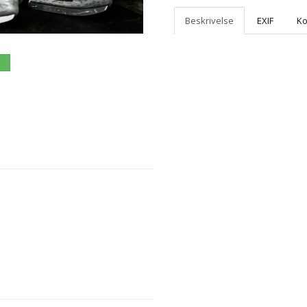
Beskrivelse
EXIF
K