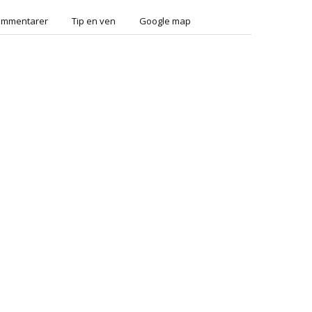
ommentarer
Tip en ven
Google map