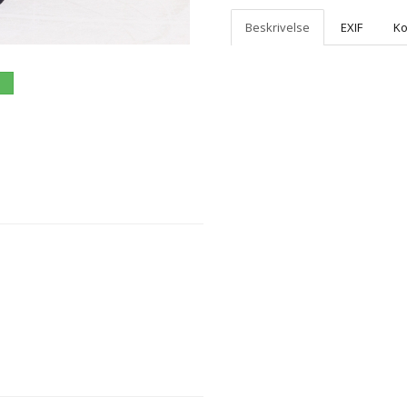
Beskrivelse
EXIF
K