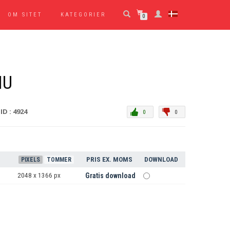
OM SITET
KATEGORIER
0
MU
ID : 4924
0
0
PRIS EX. MOMS
DOWNLOAD
PIXELS
TOMMER
2048 x 1366 px
Gratis download