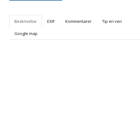
Beskrivelse
EXIF
Kommentarer
Tip en ven
Google map