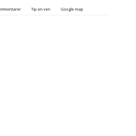
ommentarer
Tip en ven
Google map