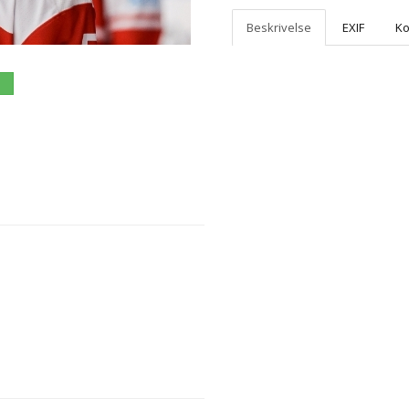
Beskrivelse
EXIF
K