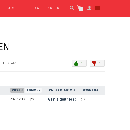
OM SITET
KATEGORIER
0
EN
ID : 3697
0
0
PRIS EX. MOMS
DOWNLOAD
PIXELS
TOMMER
2047 x 1365 px
Gratis download