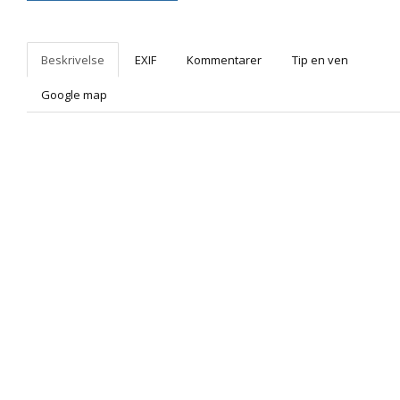
Beskrivelse
EXIF
Kommentarer
Tip en ven
Google map