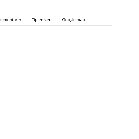
ommentarer
Tip en ven
Google map