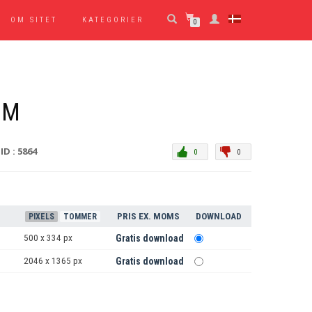
OM SITET
KATEGORIER
0
OM
ID : 5864
0
0
PRIS EX. MOMS
DOWNLOAD
PIXELS
TOMMER
500 x 334 px
Gratis download
2046 x 1365 px
Gratis download