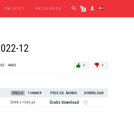
OM SITET
KATEGORIER
0
022-12
ID : 4603
0
0
PRIS EX. MOMS
DOWNLOAD
PIXELS
TOMMER
2048 x 1366 px
Gratis download