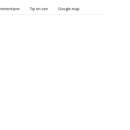
ommentarer
Tip en ven
Google map