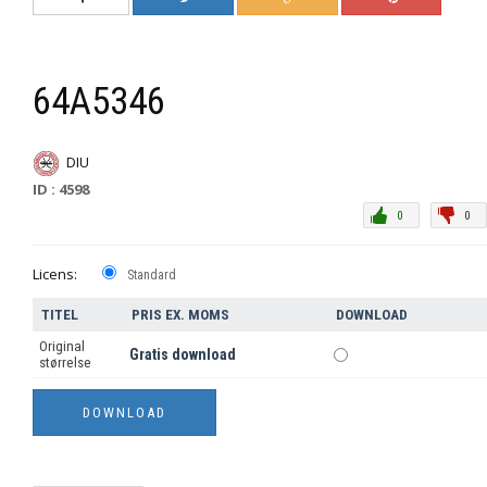
64A5346
DIU
ID : 4598
0
0
Licens:
Standard
TITEL
PRIS EX. MOMS
DOWNLOAD
Original
Gratis download
størrelse