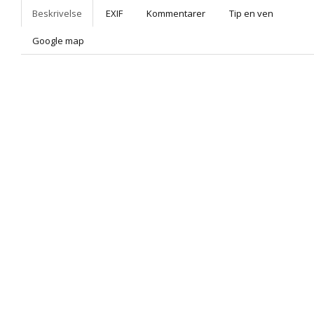
Beskrivelse
EXIF
Kommentarer
Tip en ven
Google map