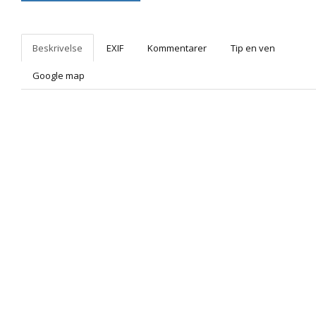
Beskrivelse
EXIF
Kommentarer
Tip en ven
Google map