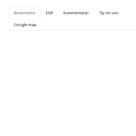
Beskrivelse
EXIF
Kommentarer
Tip en ven
Google map