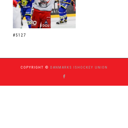
#5127
COPYRIGHT ©
DANMARKS ISHOCKEY UNION