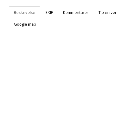
Beskrivelse
EXIF
Kommentarer
Tip en ven
Google map