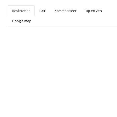
Beskrivelse
EXIF
Kommentarer
Tip en ven
Google map