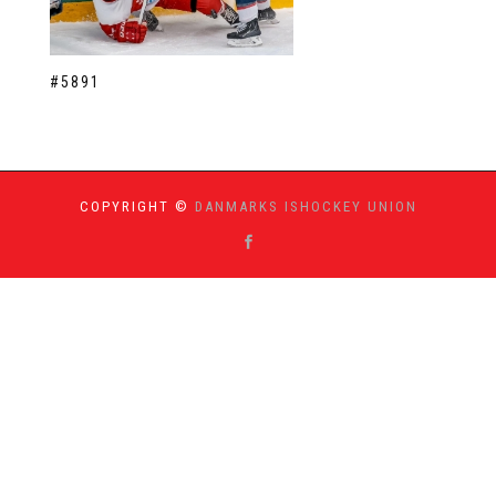
#5891
COPYRIGHT ©
DANMARKS ISHOCKEY UNION