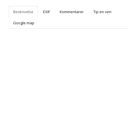
Beskrivelse
EXIF
Kommentarer
Tip en ven
Google map