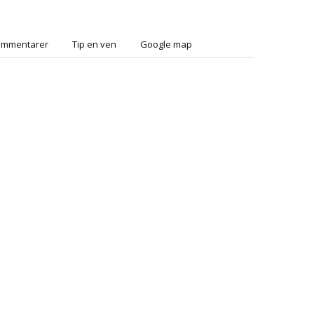
ommentarer
Tip en ven
Google map