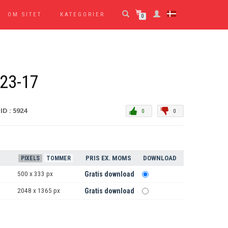
OM SITET
KATEGORIER
0
23-17
ID : 5924
0
0
PRIS EX. MOMS
DOWNLOAD
PIXELS
TOMMER
500 x 333 px
Gratis download
2048 x 1365 px
Gratis download