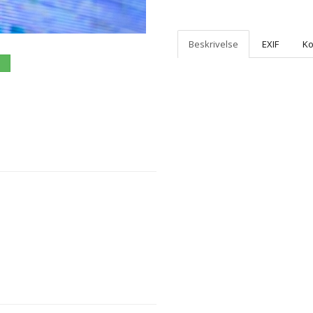
Beskrivelse
EXIF
K