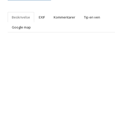
Beskrivelse
EXIF
Kommentarer
Tip en ven
Google map