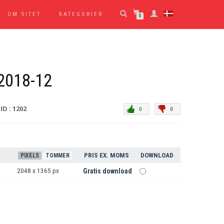
OM SITET
KATEGORIER
0
2018-12
ID : 1202
0
0
PRIS EX. MOMS
DOWNLOAD
PIXELS
TOMMER
2048 x 1365 px
Gratis download