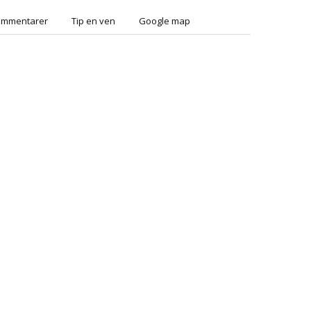
ommentarer
Tip en ven
Google map