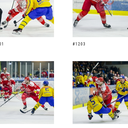
01
#1203