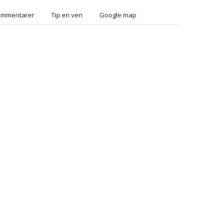
ommentarer
Tip en ven
Google map