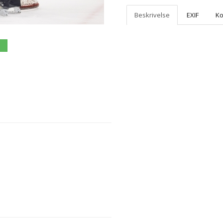
Beskrivelse
EXIF
K