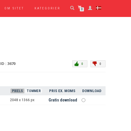
OM SITET
KATEGORIER
0
ID : 3670
0
0
PRIS EX. MOMS
DOWNLOAD
PIXELS
TOMMER
2048 x 1366 px
Gratis download