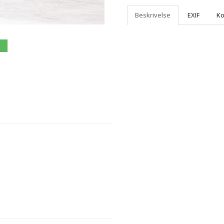
Beskrivelse
EXIF
K