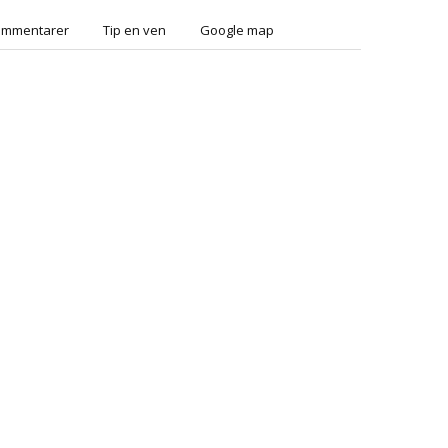
ommentarer
Tip en ven
Google map