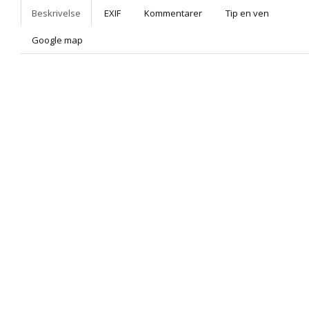
Beskrivelse
EXIF
Kommentarer
Tip en ven
Google map