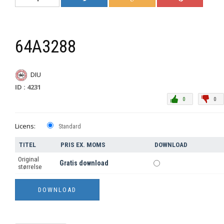
64A3288
DIU
ID : 4231
0
0
Licens:
Standard
TITEL
PRIS EX. MOMS
DOWNLOAD
Original
Gratis download
størrelse