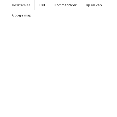
Beskrivelse
EXIF
Kommentarer
Tip en ven
Google map