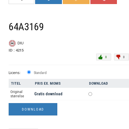
64A3169
DIU
ID : 4215
0
0
Licens:
Standard
TITEL
PRIS EX. MOMS
DOWNLOAD
Original
Gratis download
størrelse