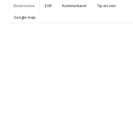
Beskrivelse
EXIF
Kommentarer
Tip en ven
Google map