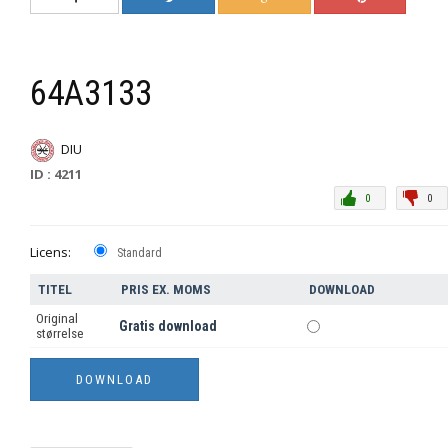
64A3133
DIU
ID : 4211
0
0
Licens:
Standard
TITEL
PRIS EX. MOMS
DOWNLOAD
Original
Gratis download
størrelse