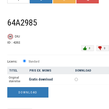
64A2985
DIU
ID : 4202
0
0
Licens:
Standard
TITEL
PRIS EX. MOMS
DOWNLOAD
Original
Gratis download
størrelse