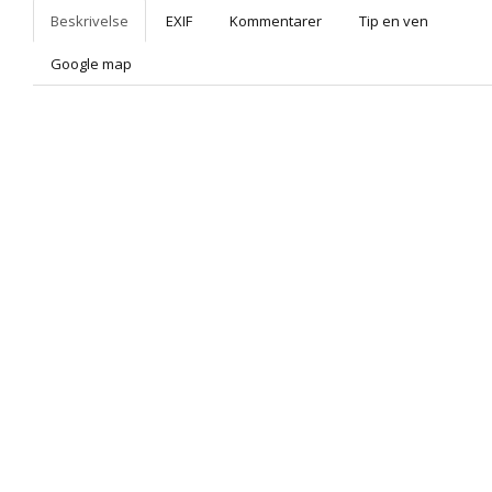
Beskrivelse
EXIF
Kommentarer
Tip en ven
Google map