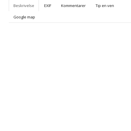
Beskrivelse
EXIF
Kommentarer
Tip en ven
Google map