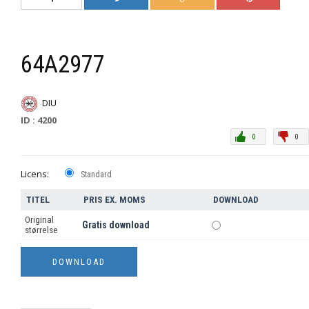
64A2977
DIU
ID : 4200
0
0
Licens:
Standard
TITEL
PRIS EX. MOMS
DOWNLOAD
Original
Gratis download
størrelse