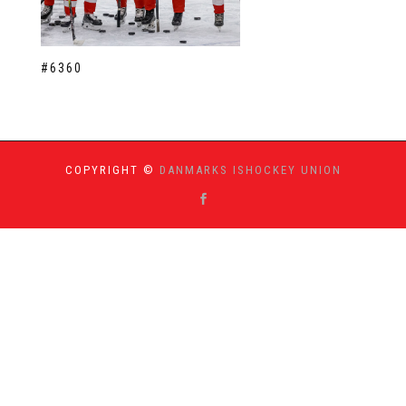
#6360
COPYRIGHT ©
DANMARKS ISHOCKEY UNION