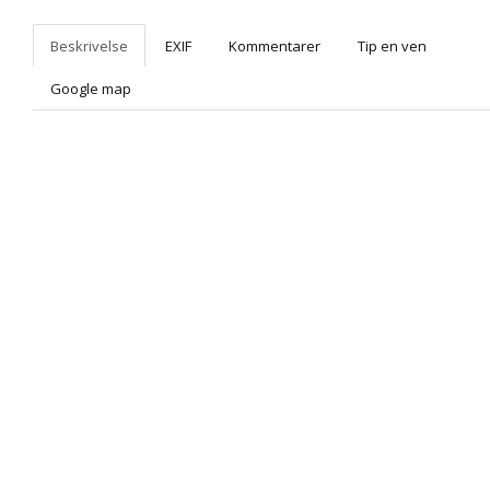
Beskrivelse
EXIF
Kommentarer
Tip en ven
Google map