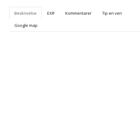
Beskrivelse
EXIF
Kommentarer
Tip en ven
Google map