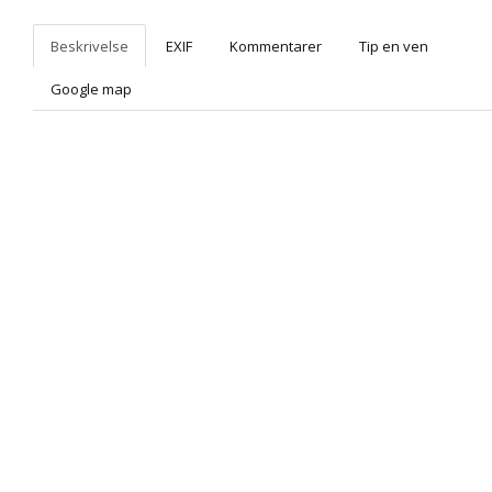
Beskrivelse
EXIF
Kommentarer
Tip en ven
Google map