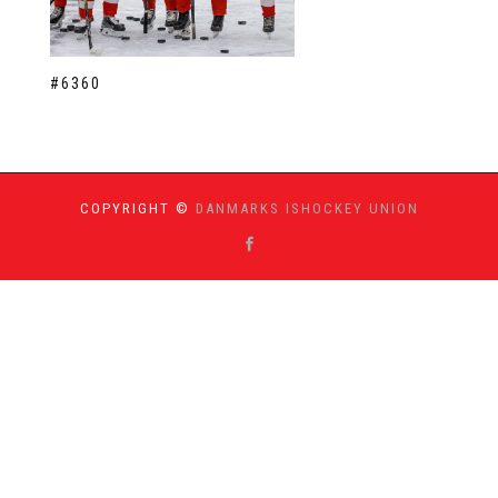
#6360
COPYRIGHT ©
DANMARKS ISHOCKEY UNION