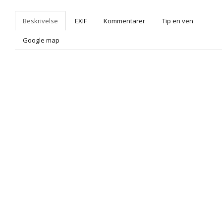
Beskrivelse
EXIF
Kommentarer
Tip en ven
Google map