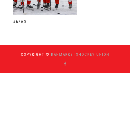
#6360
COPYRIGHT ©
DANMARKS ISHOCKEY UNION