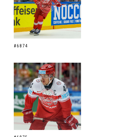
#6874