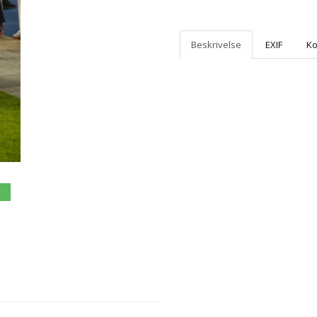
Beskrivelse
EXIF
K