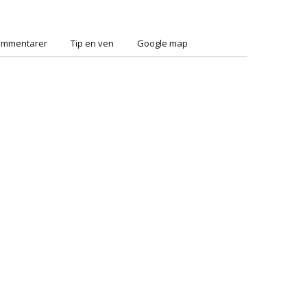
ommentarer
Tip en ven
Google map