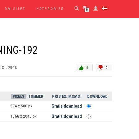
OM SITET
KATEGORIER
0
ING-192
ID : 7948
0
0
PRIS EX. MOMS
DOWNLOAD
PIXELS
TOMMER
334 x 500 px
Gratis download
1368 x 2048 px
Gratis download