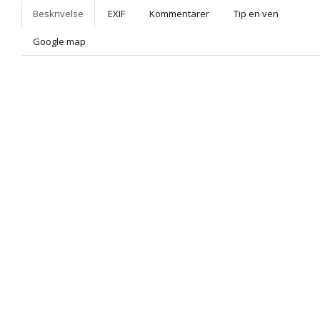
Beskrivelse
EXIF
Kommentarer
Tip en ven
Google map